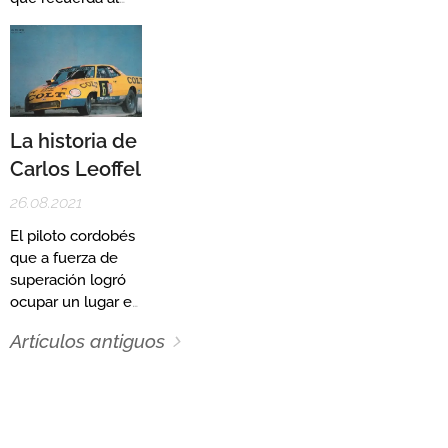
pilotos y marcas,
piloto oriundo de
pero que hubo
Carreras
una que sobresalió
por sobre el resto
y fue el
protagonizado por
La historia de
Oscar Castellano y
Carlos Leoffel
Roberto Mouras.
26.08.2021
El piloto cordobés
que a fuerza de
superación logró
ocupar un lugar en
la historia del TC.
Artículos antiguos