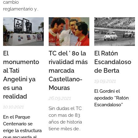
cambio
jugar en las
reglamentario y
divisiones
del porqué la
inferiores de Club
marca del moño
Sport Salto para
no puede
pasar
conseguir
definitivamente a
resultados, y si
los volantes.
bien van
El
TC del ' 80 la
El Ratón
solamente dos
monumento
rivalidad más
Escandaloso
carreras, Christian
al Tati
marcada
de Berta
Ledesma (8vo en
Viedma) y
Angelini ya
Castellano-
19.09.2021
Santiago Mangoni
es una
Mouras
(10mo en
El Gordini el
realidad
Neuquén) son los
26.09.2021
apodado ''Ratón
dos mejores
Escandaloso''
10.10.2021
Sin dudas el TC
posicionados hasta
con mas de 83
En el Parque
ahora.
años de historia
Centenario se
tiene miles de
erige la estructura
duelos ente
que recuerda al