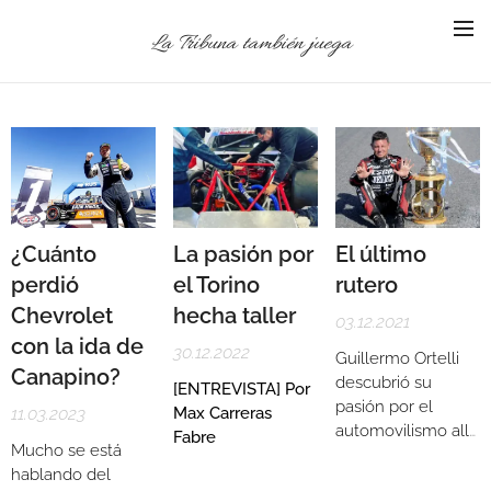
La Tribuna también juega
¿Cuánto
La pasión por
El último
perdió
el Torino
rutero
Chevrolet
hecha taller
03.12.2021
con la ida de
30.12.2022
Guillermo Ortelli
Canapino?
descubrió su
[ENTREVISTA] Por
pasión por el
11.03.2023
Max Carreras
automovilismo allá
Fabre
Mucho se está
por sus 15 años,
hablando del
cuando dejó de